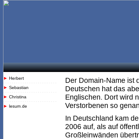
Herbert
Der Domain-Name ist de
- - - - - - - - - - - - - - - - - - - - - - - - -
Deutschen hat das aber
Sebastian
- - - - - - - - - - - - - - - - - - - - - - - - -
Englischen. Dort wird 
Christina
- - - - - - - - - - - - - - - - - - - - - - - - -
Verstorbenen so genan
lesum.de
In Deutschland kam der
2006 auf, als auf öffent
Großleinwänden übertr