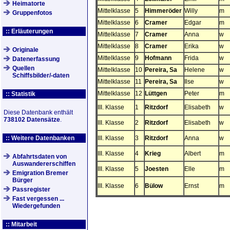
Heimatorte
Mittelklasse
5
Himmeröder
Willy
m
Gruppenfotos
Mittelklasse
6
Cramer
Edgar
m
:: Erläuterungen
Mittelklasse
7
Cramer
Anna
w
Mittelklasse
8
Cramer
Erika
w
Originale
Mittelklasse
9
Hofmann
Frida
w
Datenerfassung
Quellen
Mittelklasse
10
Pereira, Sa
Helene
w
Schiffsbilder/-daten
Mittelklasse
11
Pereira, Sa
Ilse
w
Mittelklasse
12
Lüttgen
Peter
m
:: Statistik
III. Klasse
1
Ritzdorf
Elisabeth
w
Diese Datenbank enthält
738102 Datensätze
.
III. Klasse
2
Ritzdorf
Elisabeth
w
:: Weitere Datenbanken
III. Klasse
3
Ritzdorf
Anna
w
III. Klasse
4
Krieg
Albert
m
Abfahrtsdaten von
Auswandererschiffen
III. Klasse
5
Joesten
Elle
m
Emigration Bremer
Bürger
III. Klasse
6
Bülow
Ernst
m
Passregister
Fast vergessen ...
Wiedergefunden
:: Mitarbeit