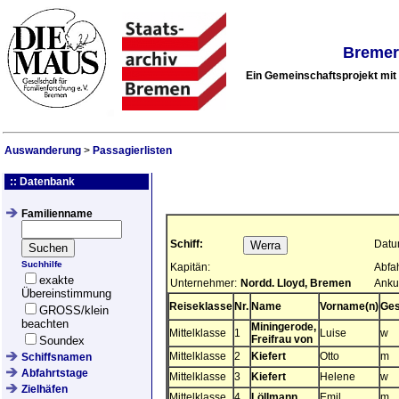
Bremer
Ein Gemeinschaftsprojekt mi
Auswanderung
>
Passagierlisten
:: Datenbank
Familienname
Schiff:
Datu
Suchhilfe
Kapitän:
Abfa
exakte
Unternehmer:
Nordd. Lloyd, Bremen
Anku
Übereinstimmung
Reiseklasse
Nr.
Name
Vorname(n)
Ges
GROSS/klein
beachten
Miningerode,
Mittelklasse
1
Luise
w
Freifrau von
Soundex
Mittelklasse
2
Kiefert
Otto
m
Schiffsnamen
Abfahrtstage
Mittelklasse
3
Kiefert
Helene
w
Zielhäfen
Mittelklasse
4
Löllmann
Emil
m