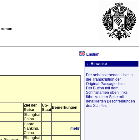
 Bremen
English
:: Hinweise
Die nebenstehende Liste ist
die Transkription der
Original-Passagierliste.
Der Button mit dem
Schiffsnamen oben links
führt zu einer Seite mit
detaillierten Beschreibungen
Ziel der
US-
des Schiffes.
Bemerkungen
Reise
Staat
Shanghai,
China
Hapro
Nanking,
mehr
China
Shanghai,