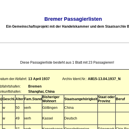
Bremer Passagierlisten
Ein Gemeinschaftsprojekt mit der Handelskammer und dem Staatsarchiv
Diese Passagierliste besteht aus 1 Blatt mit 23 Passagieren!
atum der Abfahrt:
13 April 1937
Archiv Ident.Nr.:
AIII15-13.04.1937_N
bfahrtshafen:
Bremen
nkunftshafen:
Shanghai, China
Bisheriger
Staat oder
n)
Geschl.
Alter
Fam.Stand
Staatsangehörigkeit
Beruf
Wohnort
Provinz
w
50
verh
Göttingen
China
w
49
verh
Kassel
Deutsch