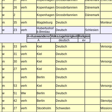
m
37
verh
Kopenhagen
Grossbritannien
Dänemark
Chin.Re
w
26
verh
Kopenhagen
Grossbritannien
Dänemark
w
2
Kopenhagen
Grossbritannien
Dänemark
m
35
verh
Magdeburg
Deutsch
Monteur
Hubertushof
w
23
verh
Deutsch
Schlesien
b.Breslau
A=Auswanderer
Volkszugehörigkeit
Religion
A
deutsch
ev
m
33
verh
Kiel
Deutsch
Versorg
w
31
verh
Kiel
Deutsch
m
30
verh
Kiel
Deutsch
Versorg
w
27
verh
Kiel
Deutsch
w
verh
Berlin
Deutsch
m
53
verh
Kiel
Deutsch
Versorg
w
51
Ww
Berlin
Deutsch
w
42
verh
Berlin
Deutsch
Stenotyp
m
27
verh
Stockholm
Schweden
Mission