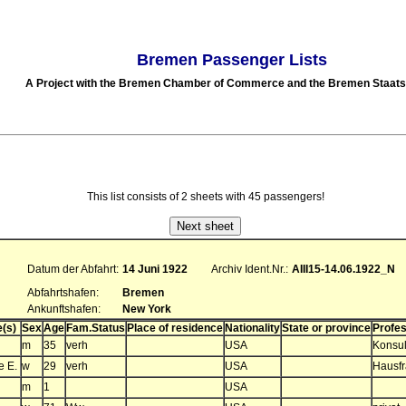
Bremen Passenger Lists
A Project with the Bremen Chamber of Commerce and the Bremen Staats
This list consists of 2 sheets with 45 passengers!
Datum der Abfahrt:
14 Juni 1922
Archiv Ident.Nr.:
AIII15-14.06.1922_N
Abfahrtshafen:
Bremen
Ankunftshafen:
New York
(s)
Sex
Age
Fam.Status
Place of residence
Nationality
State or province
Profes
m
35
verh
USA
Konsu
e E.
w
29
verh
USA
Hausfr
m
1
USA