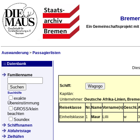
Bremer
Ein Gemeinschaftsprojekt mi
Auswanderung
>
Passagierlisten
:: Datenbank
Dies
Familienname
Schiff:
Suchhilfe
Kapitän:
exakte
Unternehmer:
Deutsche Afrika-Linien, Breme
Übereinstimmung
Reiseklasse
Nr.
Name
Vorname(n)
Geschl.
A
GROSS/klein
beachten
Einheitsklasse
1
Maur
Lilli
w
3
Soundex
Schiffsnamen
Abfahrtstage
Zielhäfen