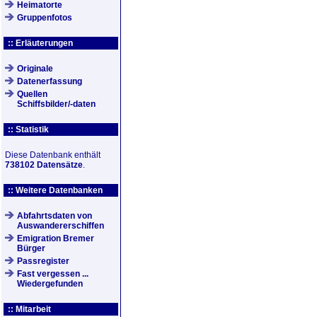
Heimatorte
Gruppenfotos
:: Erläuterungen
Originale
Datenerfassung
Quellen
Schiffsbilder/-daten
:: Statistik
Diese Datenbank enthält
738102 Datensätze
.
:: Weitere Datenbanken
Abfahrtsdaten von
Auswandererschiffen
Emigration Bremer
Bürger
Passregister
Fast vergessen ...
Wiedergefunden
:: Mitarbeit