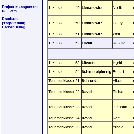
Project management
1. Klasse
49
Litmanowitz
Moritz
Karl Wesling
Database
programming
1. Klasse
50
Litmanowitz
Henry
Herbert Juling
1. Klasse
51
Litmanowitz
Wolf
1. Klasse
52
Litvak
Rosalie
1. Klasse
53
Lötvedt
Ingrid
1. Klasse
54
Schimmelpfennig
Robert
Touristenklasse
21
Behrendt
Albert
Touristenklasse
22
David
Richard
Touristenklasse
23
David
Johanna
Touristenklasse
24
David
Rolf
Touristenklasse
25
David
Arnold