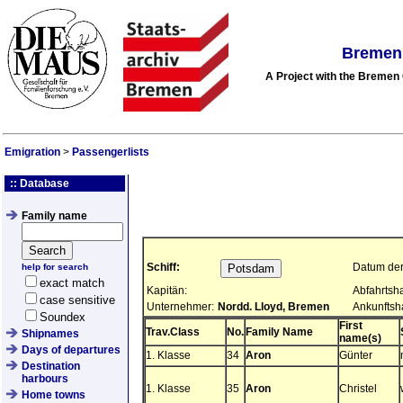
Bremen 
A Project with the Breme
Emigration
>
Passengerlists
:: Database
Family name
Schiff:
Datum der
help for search
exact match
Kapitän:
Abfahrtsh
case sensitive
Unternehmer:
Nordd. Lloyd, Bremen
Ankunftsh
Soundex
First
Trav.Class
No.
Family Name
Shipnames
name(s)
Days of departures
1. Klasse
34
Aron
Günter
Destination
harbours
1. Klasse
35
Aron
Christel
Home towns