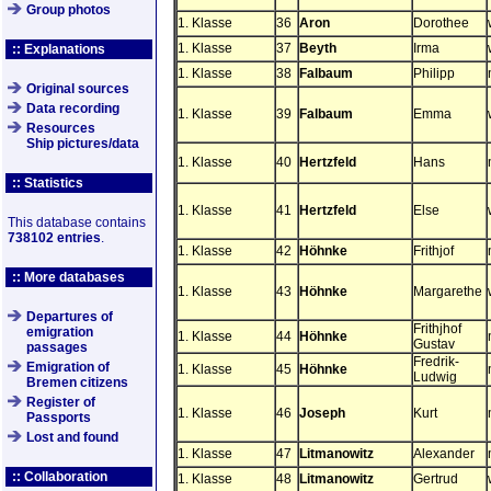
Group photos
1. Klasse
36
Aron
Dorothee
1. Klasse
37
Beyth
Irma
:: Explanations
1. Klasse
38
Falbaum
Philipp
Original sources
Data recording
1. Klasse
39
Falbaum
Emma
Resources
Ship pictures/data
1. Klasse
40
Hertzfeld
Hans
:: Statistics
1. Klasse
41
Hertzfeld
Else
This database contains
738102 entries
.
1. Klasse
42
Höhnke
Frithjof
:: More databases
1. Klasse
43
Höhnke
Margarethe
Departures of
Frithjhof
emigration
1. Klasse
44
Höhnke
Gustav
passages
Fredrik-
Emigration of
1. Klasse
45
Höhnke
Ludwig
Bremen citizens
Register of
1. Klasse
46
Joseph
Kurt
Passports
Lost and found
1. Klasse
47
Litmanowitz
Alexander
:: Collaboration
1. Klasse
48
Litmanowitz
Gertrud