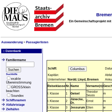
Bremer
Ein Gemeinschaftsprojekt mi
Auswanderung
>
Passagierlisten
:: Datenbank
Familienname
Schiff:
Datu
Suchhilfe
Kapitän:
Abfa
exakte
Unternehmer:
Nordd. Lloyd, Bremen
Anku
Übereinstimmung
Reiseklasse
Nr.
Name
Vorname(n)
Gesch
GROSS/klein
beachten
Theodor
I. Klasse
1
Geisel
m
Seuss
Soundex
Jänecke,
Schiffsnamen
I. Klasse
2
Ernst
m
Dr.
Abfahrtstage
I. Klasse
3
Jessurum
Ellen
w
Zielhäfen