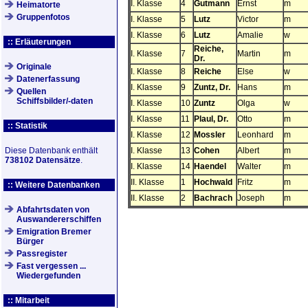
I. Klasse
4
Gutmann
Ernst
m
Heimatorte
Gruppenfotos
I. Klasse
5
Lutz
Victor
m
I. Klasse
6
Lutz
Amalie
w
:: Erläuterungen
Reiche,
I. Klasse
7
Martin
m
Dr.
Originale
I. Klasse
8
Reiche
Else
w
Datenerfassung
I. Klasse
9
Zuntz, Dr.
Hans
m
Quellen
Schiffsbilder/-daten
I. Klasse
10
Zuntz
Olga
w
I. Klasse
11
Plaul, Dr.
Otto
m
:: Statistik
I. Klasse
12
Mossler
Leonhard
m
Diese Datenbank enthält
I. Klasse
13
Cohen
Albert
m
738102 Datensätze
.
I. Klasse
14
Haendel
Walter
m
II. Klasse
1
Hochwald
Fritz
m
:: Weitere Datenbanken
II. Klasse
2
Bachrach
Joseph
m
Abfahrtsdaten von
Auswandererschiffen
Emigration Bremer
Bürger
Passregister
Fast vergessen ...
Wiedergefunden
:: Mitarbeit