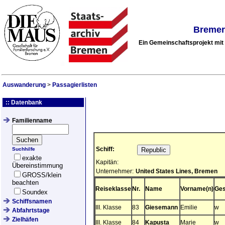
Bremer
Ein Gemeinschaftsprojekt mi
Auswanderung
>
Passagierlisten
:: Datenbank
Familienname
Schiff:
Suchhilfe
exakte
Kapitän:
Übereinstimmung
Unternehmer:
United States Lines, Bremen
GROSS/klein
beachten
Reiseklasse
Nr.
Name
Vorname(n)
Ges
Soundex
Schiffsnamen
III. Klasse
83
Giesemann
Emilie
w
Abfahrtstage
Zielhäfen
III. Klasse
84
Kapusta
Marie
w