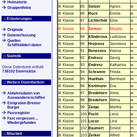
Heimatorte
III. Klasse
85
Stelzer
Agnes
w
Gruppenfotos
III. Klasse
86
Ruck
Emma
w
:: Erläuterungen
III. Klasse
87
Lichterfeld
Elise
w
III. Klasse
88
Zorkoci
Margita
w
Originale
Datenerfassung
III. Klasse
89
Klinderova
Ladislava
w
Quellen
III. Klasse
90
Hrejsova
Jaroslava
w
Schiffsbilder/-daten
III. Klasse
91
Benesova
Hanna
w
:: Statistik
III. Klasse
92
Endresz
Georg
m
III. Klasse
93
Endresz
Katharina
w
Diese Datenbank enthält
738102 Datensätze
.
III. Klasse
94
Schramm
Frieda
w
III. Klasse
95
Huelhuis
Bernhard
m
:: Weitere Datenbanken
III. Klasse
96
Kentmann
Eva
w
III. Klasse
97
Bredehorn
Anna
w
Abfahrtsdaten von
Auswandererschiffen
III. Klasse
98
Bredehorn
Wilma
w
Emigration Bremer
III. Klasse
99
Zange
Martha
w
Bürger
Passregister
III. Klasse
100
Puchl
Lena
w
Fast vergessen ...
III. Klasse
101
Lucas
Lina
w
Wiedergefunden
III. Klasse
102
Baumert
Ernest
m
:: Mitarbeit
III. Klasse
103
Zenker
Alfred
m