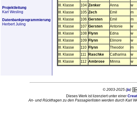
III. Klasse
104
Zenker
Anna
w
Projektleitung
Karl Wesling
III. Klasse
105
Zech
Emil
m
III. Klasse
106
Gersten
Emil
m
Datenbankprogrammierung
Herbert Juling
III. Klasse
107
Gersten
Antonie
w
III. Klasse
108
Flynn
Edna
w
III. Klasse
109
Flynn
Elinore
w
III. Klasse
110
Flynn
Theodor
m
III. Klasse
111
Raschke
Catharina
w
III. Klasse
112
Ambrose
Minna
w
© 2003-2025 (
ju
)
Dieses Werk ist lizenziert unter einer
Crea
An- und Rückfragen zu den Passagierlisten werden durch Karl W