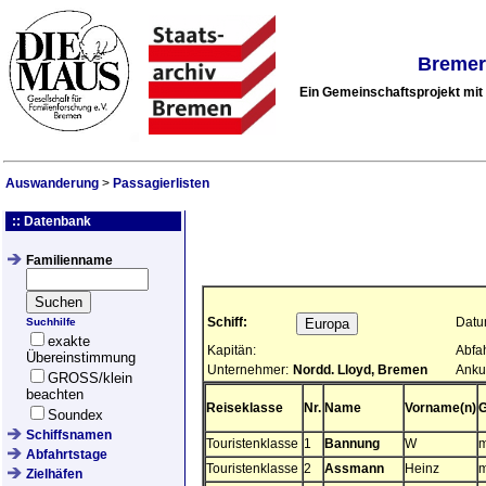
Bremer
Ein Gemeinschaftsprojekt mi
Auswanderung
>
Passagierlisten
:: Datenbank
Familienname
Schiff:
Datu
Suchhilfe
exakte
Kapitän:
Abfa
Übereinstimmung
Unternehmer:
Nordd. Lloyd, Bremen
Anku
GROSS/klein
beachten
Reiseklasse
Nr.
Name
Vorname(n)
G
Soundex
Schiffsnamen
Touristenklasse
1
Bannung
W
Abfahrtstage
Touristenklasse
2
Assmann
Heinz
Zielhäfen