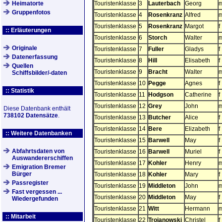
Heimatorte
Touristenklasse
3
Lauterbach
Georg
Gruppenfotos
Touristenklasse
4
Rosenkranz
Alfred
Touristenklasse
5
Rosenkranz
Margot
f
:: Erläuterungen
Touristenklasse
6
Storch
Walter
Originale
Touristenklasse
7
Fuller
Gladys
f
Datenerfassung
Touristenklasse
8
Hill
Elisabeth
f
Quellen
Touristenklasse
9
Bracht
Walter
Schiffsbilder/-daten
Touristenklasse
10
Pegge
Agnes
f
:: Statistik
Touristenklasse
11
Hodgson
Catherine
f
Touristenklasse
12
Grey
John
Diese Datenbank enthält
738102 Datensätze
.
Touristenklasse
13
Butcher
Alice
f
Touristenklasse
14
Bere
Elizabeth
f
:: Weitere Datenbanken
Touristenklasse
15
Barwell
May
f
Abfahrtsdaten von
Touristenklasse
16
Barwell
Muriel
f
Auswandererschiffen
Touristenklasse
17
Kohler
Henry
Emigration Bremer
Bürger
Touristenklasse
18
Kohler
Mary
f
Passregister
Touristenklasse
19
Middleton
John
Fast vergessen ...
Touristenklasse
20
Middleton
May
f
Wiedergefunden
Touristenklasse
21
Witt
Hermann
:: Mitarbeit
Touristenklasse
22
Trojanowski
Christel
f