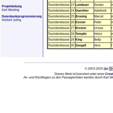
Touristenklasse
23
Landauer
Gustav
Projektleitung
Karl Wesling
Touristenklasse
24
Guenther
Adelheid
f
Datenbankprogrammierung
Touristenklasse
25
Bruning
Marcel
Herbert Juling
Touristenklasse
26
Essner
Peter
Touristenklasse
27
Bremer
Ursula
f
Touristenklasse
28
Templin
Heinz
Touristenklasse
29
King
Betty
f
Touristenklasse
30
Seegall
Vera
f
© 2003-2025 (
ju
)
Dieses Werk ist lizenziert unter einer
Crea
An- und Rückfragen zu den Passagierlisten werden durch Karl W