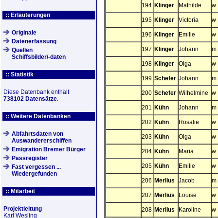
194
Klinger
Mathilde
w
:: Erläuterungen
195
Klinger
Victoria
w
Originale
196
Klinger
Emilie
w
Datenerfassung
197
Klinger
Johann
m
Quellen
Schiffsbilder/-daten
198
Klinger
Olga
w
:: Statistik
199
Schefer
Johann
m
Diese Datenbank enthält
200
Schefer
Wilhelmine
w
738102 Datensätze
.
201
Kühn
Johann
m
:: Weitere Datenbanken
202
Kühn
Rosalie
w
Abfahrtsdaten von
203
Kühn
Olga
w
Auswandererschiffen
Emigration Bremer Bürger
204
Kühn
Maria
w
Passregister
205
Kühn
Emilie
w
Fast vergessen ...
Wiedergefunden
206
Merlius
Jacob
m
:: Mitarbeit
207
Merlius
Louise
w
Projektleitung
208
Merlius
Karoline
w
Karl Wesling