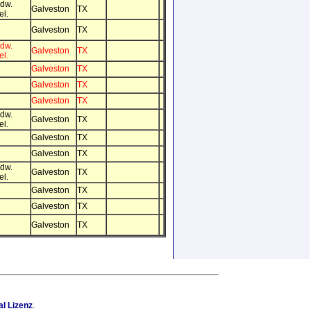
dw.
Galveston
TX
el.
Galveston
TX
dw.
Galveston
TX
el.
Galveston
TX
Galveston
TX
Galveston
TX
dw.
Galveston
TX
el.
Galveston
TX
Galveston
TX
dw.
Galveston
TX
el.
Galveston
TX
Galveston
TX
Galveston
TX
l Lizenz
.