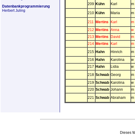
209
Kühn
Karl
m
Datenbankprogrammierung
Herbert Juling
210
Kühn
Maria
m
211
Mertins
Karl
m
212
Mertins
Anna
w
213
Mertins
David
m
214
Mertins
Karl
m
215
Hahn
Hinrich
m
216
Hahn
Karolina
w
217
Hahn
Lidia
w
218
Schwab
Georg
m
219
Schwab
Karolina
w
220
Schwab
Johann
m
221
Schwab
Abraham
m
Dieses We