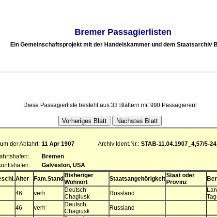
Bremer Passagierlisten
Ein Gemeinschaftsprojekt mit der Handelskammer und dem Staatsarchiv
Diese Passagierliste besteht aus 33 Blättern mit 990 Passagieren!
um der Abfahrt:
11 Apr 1907
Archiv Ident.Nr.:
STAB-11.04.1907_4,57/5-2
ahrtshafen:
Bremen
unftshafen:
Galveston, USA
Bisheriger
Staat oder
schl.
Alter
Fam.Stand
Staatsangehörigkeit
Ber
Wohnort
Provinz
Deutsch
Lan
46
verh
Russland
Chagiusk
Tag
Deutsch
46
verh
Russland
Chagiusk