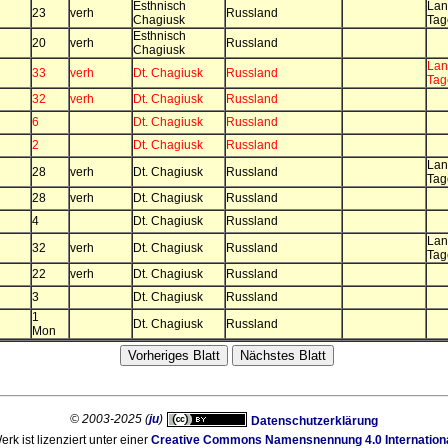
Esthnisch
Lan
23
verh
Russland
Chagiusk
Tag
Esthnisch
20
verh
Russland
Chagiusk
Lan
33
verh
Dt. Chagiusk
Russland
Tag
32
verh
Dt. Chagiusk
Russland
6
Dt. Chagiusk
Russland
2
Dt. Chagiusk
Russland
Lan
28
verh
Dt. Chagiusk
Russland
Tag
28
verh
Dt. Chagiusk
Russland
4
Dt. Chagiusk
Russland
Lan
32
verh
Dt. Chagiusk
Russland
Tag
22
verh
Dt. Chagiusk
Russland
3
Dt. Chagiusk
Russland
1
Dt. Chagiusk
Russland
Mon
© 2003-2025 (
ju
)
Datenschutzerklärung
rk ist lizenziert unter einer
Creative Commons Namensnennung 4.0 Internationa