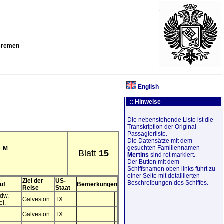
 Bremen
English
:: Hinweise
Die nebenstehende Liste ist die
Transkription der Original-
Passagierliste.
Die Datensätze mit dem
gesuchten Familiennamen
4_M
Blatt
15
Mertins
sind rot markiert.
Der Button mit dem
Schiffsnamen oben links führt zu
einer Seite mit detaillierten
Ziel der
US-
Beschreibungen des Schiffes.
uf
Bemerkungen
Reise
Staat
dw.
Galveston
TX
el.
Galveston
TX