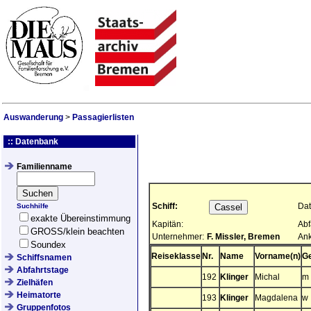
Auswanderung
>
Passagierlisten
:: Datenbank
Familienname
Schiff:
Dat
Suchhilfe
exakte Übereinstimmung
Kapitän:
Abf
GROSS/klein beachten
Unternehmer:
F. Missler, Bremen
Ank
Soundex
Reiseklasse
Nr.
Name
Vorname(n)
Ge
Schiffsnamen
Abfahrtstage
192
Klinger
Michal
m
Zielhäfen
Heimatorte
193
Klinger
Magdalena
w
Gruppenfotos