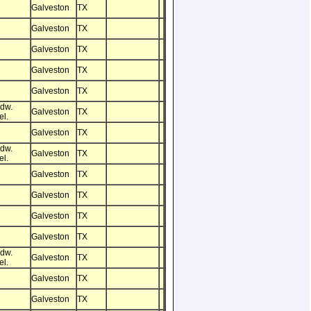
Galveston
TX
Galveston
TX
Galveston
TX
Galveston
TX
Galveston
TX
dw.
Galveston
TX
el.
Galveston
TX
dw.
Galveston
TX
el.
Galveston
TX
Galveston
TX
Galveston
TX
Galveston
TX
dw.
Galveston
TX
el.
Galveston
TX
Galveston
TX