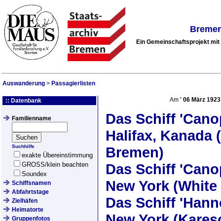
Bremer
Ein Gemeinschaftsprojekt mi
Auswanderung
>
Passagierlisten
Am
'
06 März 1923
:: Datenbank
Das Schiff
'Cano
Familienname
Halifax, Kanada (
Suchhilfe
Bremen)
exakte Übereinstimmung
GROSS/klein beachten
Das Schiff
'Cano
Soundex
New York (White 
Schiffsnamen
Abfahrtstage
Das Schiff
'Hann
Zielhäfen
Heimatorte
New York (Kares
Gruppenfotos