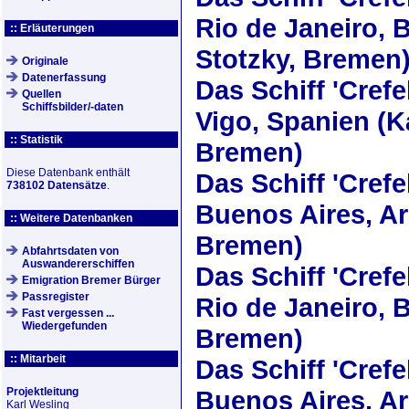
Rio de Janeiro, 
:: Erläuterungen
Stotzky, Bremen
Originale
Datenerfassung
Das Schiff
'Crefe
Quellen
Schiffsbilder/-daten
Vigo, Spanien (K
:: Statistik
Bremen)
Diese Datenbank enthält
Das Schiff
'Crefe
738102 Datensätze
.
Buenos Aires, Arg
:: Weitere Datenbanken
Bremen)
Abfahrtsdaten von
Auswandererschiffen
Das Schiff
'Crefe
Emigration Bremer Bürger
Passregister
Rio de Janeiro, Br
Fast vergessen ...
Wiedergefunden
Bremen)
:: Mitarbeit
Das Schiff
'Crefe
Projektleitung
Buenos Aires, Ar
Karl Wesling