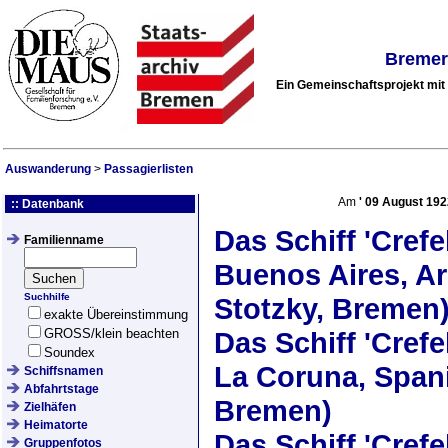
Bremer
Ein Gemeinschaftsprojekt mi
Auswanderung
>
Passagierlisten
Am
'
09 August 192
:: Datenbank
Das Schiff
'Crefe
Familienname
Buenos Aires, Ar
Suchhilfe
Stotzky, Bremen
exakte Übereinstimmung
GROSS/klein beachten
Das Schiff
'Crefe
Soundex
La Coruna, Spani
Schiffsnamen
Abfahrtstage
Bremen)
Zielhäfen
Heimatorte
Das Schiff
'Crefe
Gruppenfotos