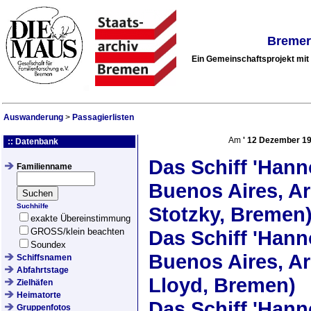
Bremer
Ein Gemeinschaftsprojekt mi
Auswanderung
>
Passagierlisten
Am
'
12 Dezember 1
:: Datenbank
Das Schiff
'Hann
Familienname
Buenos Aires, Ar
Suchhilfe
Stotzky, Bremen
exakte Übereinstimmung
GROSS/klein beachten
Das Schiff
'Hann
Soundex
Buenos Aires, Ar
Schiffsnamen
Abfahrtstage
Lloyd, Bremen)
Zielhäfen
Heimatorte
Das Schiff
'Hann
Gruppenfotos