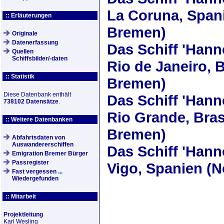
La Coruna, Spani
:: Erläuterungen
Bremen)
Originale
Datenerfassung
Das Schiff
'Hann
Quellen
Schiffsbilder/-daten
Rio de Janeiro, B
:: Statistik
Bremen)
Diese Datenbank enthält
Das Schiff
'Hann
738102 Datensätze
.
Rio Grande, Bras
:: Weitere Datenbanken
Bremen)
Abfahrtsdaten von
Auswandererschiffen
Das Schiff
'Hann
Emigration Bremer Bürger
Passregister
Vigo, Spanien (N
Fast vergessen ...
Wiedergefunden
:: Mitarbeit
Projektleitung
Karl Wesling