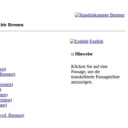
chiv Bremen
English
:: Hinweise
Klicken Sie auf eine
en)
Passage, um die
 Bremen)
transkribierte Passagierliste
anzuzeigen.
Bremen)
)
men)
remen)
men)
loyd, Bremen)