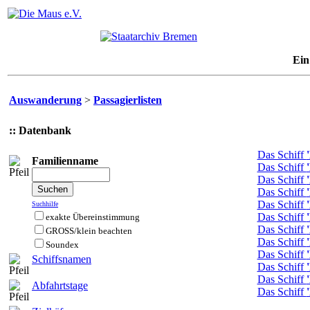
Ein
Auswanderung
>
Passagierlisten
:: Datenbank
Das Schiff
Familienname
Das Schiff
Das Schiff
Das Schiff
Das Schiff
Suchhilfe
Das Schiff
exakte Übereinstimmung
Das Schiff
GROSS/klein beachten
Das Schiff
Soundex
Das Schiff
Schiffsnamen
Das Schiff
Das Schiff
Abfahrtstage
Das Schiff