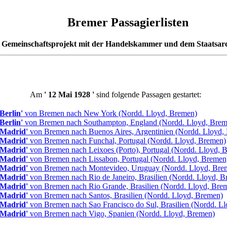
Bremer Passagierlisten
 Gemeinschaftsprojekt mit der Handelskammer und dem Staatsar
Am
'
12 Mai 1928
'
sind folgende Passagen gestartet:
'Berlin'
von Bremen nach New York (Nordd. Lloyd, Bremen)
'Berlin'
von Bremen nach Southampton, England (Nordd. Lloyd, Brem
'Madrid'
von Bremen nach Buenos Aires, Argentinien (Nordd. Lloyd,
'Madrid'
von Bremen nach Funchal, Portugal (Nordd. Lloyd, Bremen)
'Madrid'
von Bremen nach Leixoes (Porto), Portugal (Nordd. Lloyd, 
'Madrid'
von Bremen nach Lissabon, Portugal (Nordd. Lloyd, Bremen
'Madrid'
von Bremen nach Montevideo, Uruguay (Nordd. Lloyd, Bre
'Madrid'
von Bremen nach Rio de Janeiro, Brasilien (Nordd. Lloyd, B
'Madrid'
von Bremen nach Rio Grande, Brasilien (Nordd. Lloyd, Bre
'Madrid'
von Bremen nach Santos, Brasilien (Nordd. Lloyd, Bremen)
'Madrid'
von Bremen nach Sao Francisco do Sul, Brasilien (Nordd. L
'Madrid'
von Bremen nach Vigo, Spanien (Nordd. Lloyd, Bremen)