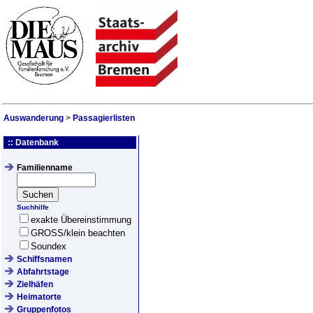
Auswanderung
>
Passagierlisten
:: Datenbank
Familienname
Suchhilfe
exakte Übereinstimmung
GROSS/klein beachten
Soundex
Schiffsnamen
Abfahrtstage
Zielhäfen
Heimatorte
Gruppenfotos