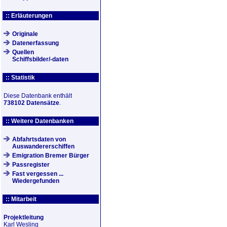
:: Erläuterungen
Originale
Datenerfassung
Quellen
Schiffsbilder/-daten
:: Statistik
Diese Datenbank enthält
738102 Datensätze
.
:: Weitere Datenbanken
Abfahrtsdaten von
Auswandererschiffen
Emigration Bremer Bürger
Passregister
Fast vergessen ...
Wiedergefunden
:: Mitarbeit
Projektleitung
Karl Wesling