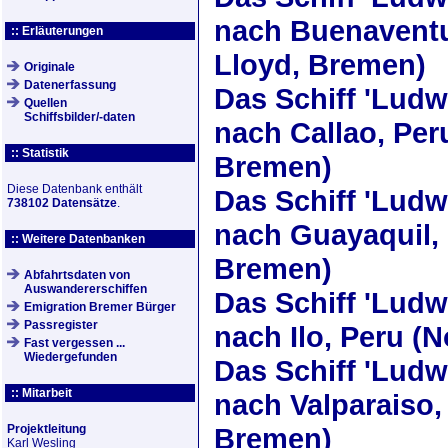
nach Buenaventu
:: Erläuterungen
Lloyd, Bremen)
Originale
Datenerfassung
Das Schiff
'Ludw
Quellen
Schiffsbilder/-daten
nach Callao, Per
:: Statistik
Bremen)
Diese Datenbank enthält
Das Schiff
'Ludw
738102 Datensätze
.
nach Guayaquil, 
:: Weitere Datenbanken
Bremen)
Abfahrtsdaten von
Auswandererschiffen
Das Schiff
'Ludw
Emigration Bremer Bürger
Passregister
nach Ilo, Peru (
Fast vergessen ...
Wiedergefunden
Das Schiff
'Ludw
:: Mitarbeit
nach Valparaiso,
Projektleitung
Bremen)
Karl Wesling