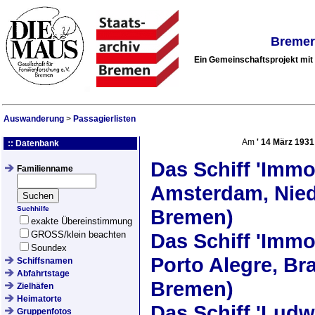
Bremer
Ein Gemeinschaftsprojekt mi
Auswanderung
>
Passagierlisten
Am
'
14 März 1931
:: Datenbank
Das Schiff
'Immo
Familienname
Amsterdam, Nied
Suchhilfe
Bremen)
exakte Übereinstimmung
GROSS/klein beachten
Das Schiff
'Immo
Soundex
Porto Alegre, Bra
Schiffsnamen
Abfahrtstage
Bremen)
Zielhäfen
Heimatorte
Das Schiff
'Ludw
Gruppenfotos