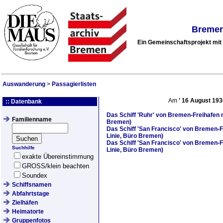
Bremer
Ein Gemeinschaftsprojekt mi
Auswanderung
>
Passagierlisten
Am
'
16 August 193
:: Datenbank
Das Schiff
'Ruhr'
von Bremen-Freihafen n
Familienname
Bremen)
Das Schiff
'San Francisco'
von Bremen-Fr
Linie, Büro Bremen)
Das Schiff
'San Francisco'
von Bremen-Fr
Suchhilfe
Linie, Büro Bremen)
exakte Übereinstimmung
GROSS/klein beachten
Soundex
Schiffsnamen
Abfahrtstage
Zielhäfen
Heimatorte
Gruppenfotos