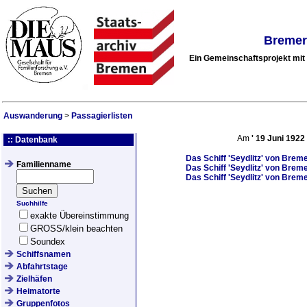
Bremer
Ein Gemeinschaftsprojekt mi
Auswanderung
>
Passagierlisten
Am
'
19 Juni 1922
:: Datenbank
Das Schiff
'Seydlitz'
von Bremen
Familienname
Das Schiff
'Seydlitz'
von Bremen
Das Schiff
'Seydlitz'
von Bremen
Suchhilfe
exakte Übereinstimmung
GROSS/klein beachten
Soundex
Schiffsnamen
Abfahrtstage
Zielhäfen
Heimatorte
Gruppenfotos