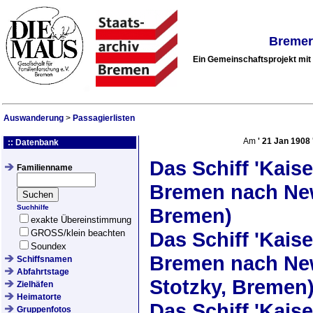
Bremer
Ein Gemeinschaftsprojekt mi
Auswanderung
>
Passagierlisten
Am
'
21 Jan 1908
:: Datenbank
Das Schiff
'Kaise
Familienname
Bremen nach New
Suchhilfe
Bremen)
exakte Übereinstimmung
GROSS/klein beachten
Das Schiff
'Kaise
Soundex
Bremen nach New
Schiffsnamen
Abfahrtstage
Stotzky, Bremen
Zielhäfen
Heimatorte
Das Schiff
'Kaise
Gruppenfotos