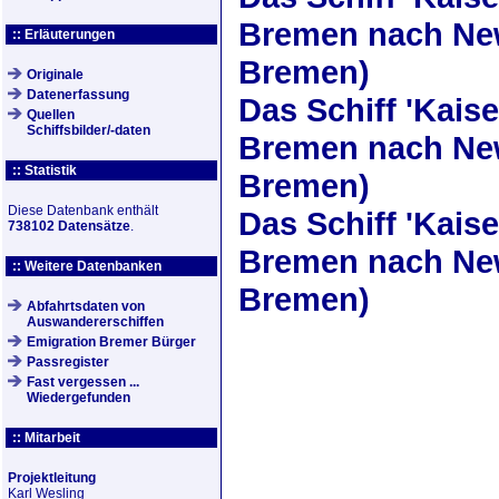
Bremen nach New
:: Erläuterungen
Bremen)
Originale
Datenerfassung
Das Schiff
'Kaise
Quellen
Schiffsbilder/-daten
Bremen nach New 
:: Statistik
Bremen)
Diese Datenbank enthält
Das Schiff
'Kaise
738102 Datensätze
.
Bremen nach New
:: Weitere Datenbanken
Bremen)
Abfahrtsdaten von
Auswandererschiffen
Emigration Bremer Bürger
Passregister
Fast vergessen ...
Wiedergefunden
:: Mitarbeit
Projektleitung
Karl Wesling