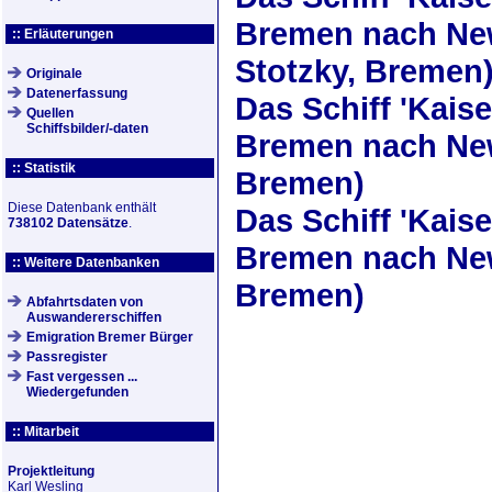
Bremen nach New
:: Erläuterungen
Stotzky, Bremen
Originale
Datenerfassung
Das Schiff
'Kaise
Quellen
Schiffsbilder/-daten
Bremen nach New 
:: Statistik
Bremen)
Diese Datenbank enthält
Das Schiff
'Kaise
738102 Datensätze
.
Bremen nach New
:: Weitere Datenbanken
Bremen)
Abfahrtsdaten von
Auswandererschiffen
Emigration Bremer Bürger
Passregister
Fast vergessen ...
Wiedergefunden
:: Mitarbeit
Projektleitung
Karl Wesling