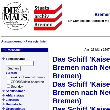
Bremer
Ein Gemeinschaftsprojekt mi
Auswanderung
>
Passagierlisten
Am
'
26 März 1907
:: Datenbank
Das Schiff
'Kaise
Familienname
Bremen nach New
Suchhilfe
Bremen)
exakte Übereinstimmung
GROSS/klein beachten
Das Schiff
'Kaise
Soundex
Bremen nach New
Schiffsnamen
Abfahrtstage
Bremen)
Zielhäfen
Heimatorte
Das Schiff
'Kaise
Gruppenfotos