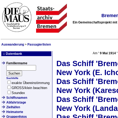
Bremer
Ein Gemeinschaftsprojekt mi
Auswanderung
>
Passagierlisten
Am
'
9 Mai 1914
'
:: Datenbank
Das Schiff
'Brem
Familienname
New York (E. Ich
Suchhilfe
Das Schiff
'Brem
exakte Übereinstimmung
GROSS/klein beachten
New York (Kares
Soundex
Das Schiff
'Brem
Schiffsnamen
Abfahrtstage
New York (Landa
Zielhäfen
Heimatorte
Das Schiff
'Brem
Gruppenfotos