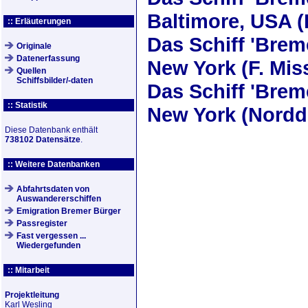
Baltimore, USA (
:: Erläuterungen
Das Schiff
'Brem
Originale
Datenerfassung
New York (F. Mis
Quellen
Schiffsbilder/-daten
Das Schiff
'Brem
:: Statistik
New York (Nordd
Diese Datenbank enthält
738102 Datensätze
.
:: Weitere Datenbanken
Abfahrtsdaten von
Auswandererschiffen
Emigration Bremer Bürger
Passregister
Fast vergessen ...
Wiedergefunden
:: Mitarbeit
Projektleitung
Karl Wesling