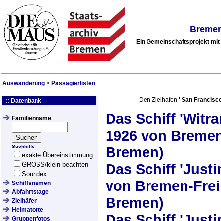
Bremer
Ein Gemeinschaftsprojekt mi
Auswanderung
>
Passagierlisten
Den Zielhafen
'
San Francisc
:: Datenbank
Das Schiff
'Witra
Familienname
1926
von Bremen 
Suchhilfe
Bremen)
exakte Übereinstimmung
GROSS/klein beachten
Das Schiff
'Justi
Soundex
von Bremen-Frei
Schiffsnamen
Abfahrtstage
Bremen)
Zielhäfen
Heimatorte
Das Schiff
'Justi
Gruppenfotos