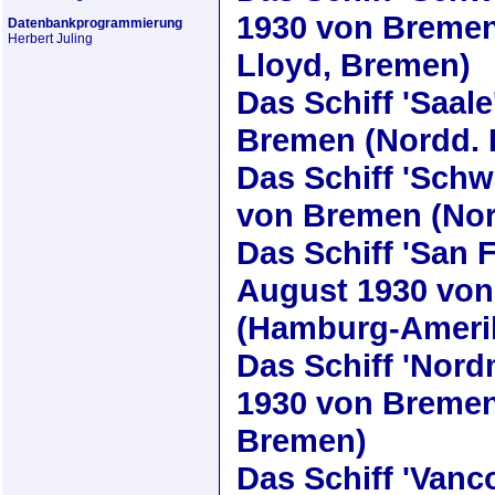
1930
von Bremen,
Datenbankprogrammierung
Herbert Juling
Lloyd, Bremen)
Das Schiff
'Saale
Bremen (Nordd. 
Das Schiff
'Schw
von Bremen (Nor
Das Schiff
'San 
August 1930
von
(Hamburg-Amerik
Das Schiff
'Nord
1930
von Bremen 
Bremen)
Das Schiff
'Vanc