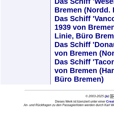
Das Schiff
'Wese
Bremen (Nordd. 
Das Schiff
'Vanc
1939
von Bremen
Linie, Büro Bre
Das Schiff
'Dona
von Bremen (Nor
Das Schiff
'Taco
von Bremen (Ham
Büro Bremen)
© 2003-2025 (
ju
)
Dieses Werk ist lizenziert unter einer
Crea
An- und Rückfragen zu den Passagierlisten werden durch Karl W