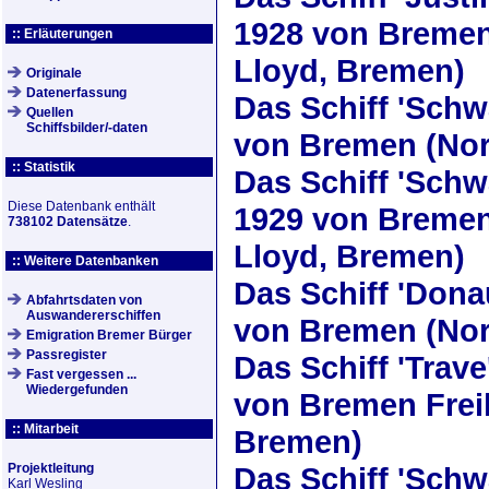
1928
von Bremen,
:: Erläuterungen
Lloyd, Bremen)
Originale
Datenerfassung
Das Schiff
'Schw
Quellen
Schiffsbilder/-daten
von Bremen (Nor
:: Statistik
Das Schiff
'Schw
Diese Datenbank enthält
1929
von Bremen-
738102 Datensätze
.
Lloyd, Bremen)
:: Weitere Datenbanken
Das Schiff
'Dona
Abfahrtsdaten von
Auswandererschiffen
von Bremen (Nor
Emigration Bremer Bürger
Passregister
Das Schiff
'Trave
Fast vergessen ...
Wiedergefunden
von Bremen Frei
:: Mitarbeit
Bremen)
Projektleitung
Das Schiff
'Schw
Karl Wesling