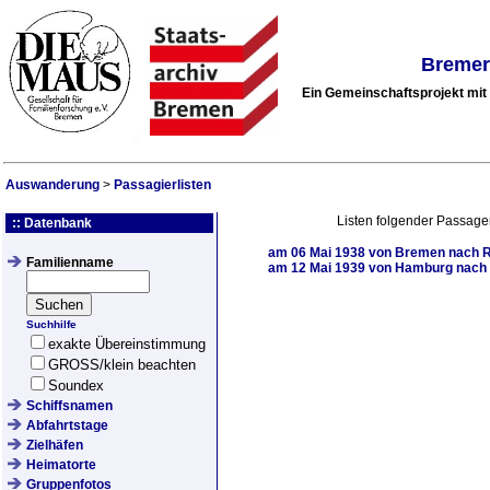
Bremer
Ein Gemeinschaftsprojekt mi
Auswanderung
>
Passagierlisten
Listen folgender Passage
:: Datenbank
am
06 Mai 1938
von Bremen nach Ru
Familienname
am
12 Mai 1939
von Hamburg nach I
Suchhilfe
exakte Übereinstimmung
GROSS/klein beachten
Soundex
Schiffsnamen
Abfahrtstage
Zielhäfen
Heimatorte
Gruppenfotos