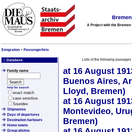
Bremen 
A Project with the Breme
Emigration
>
Passengerlists
Lists of the following passages
:: Database
at
16 August 191
Family name
Buenos Aires, Ar
help for search
Lloyd, Bremen)
exact match
case sensitive
at
16 August 191
Soundex
Montevideo, Uru
Shipnames
Days of departures
Bremen)
Destination harbours
Home towns
at
16 August 191
Group photos