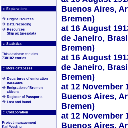
Buenos Aires, Arg
:: Explanations
Bremen)
Original sources
Data recording
at
16 August 191
Resources
Ship pictures/data
de Janeiro, Brasil
:: Statistics
Bremen)
This database contains
at
16 August 191
738102 entries
.
de Janeiro, Brasi
:: More databases
Bremen)
Departures of emigration
passages
at
12 November 
Emigration of Bremen
citizens
Buenos Aires, Arg
Register of Passports
Lost and found
Bremen)
:: Collaboration
at
12 November 
Project management
Buenos Aires, Ar
Karl Wesling