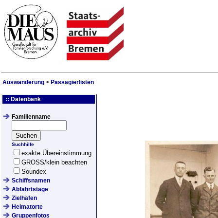
Auswanderung
>
Passagierlisten
:: Datenbank
Familienname
Suchhilfe
exakte Übereinstimmung
GROSS/klein beachten
Soundex
Schiffsnamen
Abfahrtstage
Zielhäfen
Heimatorte
Gruppenfotos