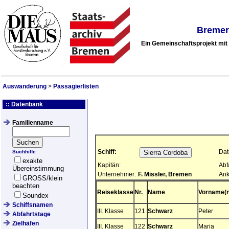
Bremer
Ein Gemeinschaftsprojekt mi
Auswanderung
>
Passagierlisten
:: Datenbank
Familienname
Schiff:
Dat
Suchhilfe
exakte
Kapitän:
Abf
Übereinstimmung
Unternehmer:
F. Missler, Bremen
Ank
GROSS/klein
beachten
Reiseklasse
Nr.
Name
Vorname(n
Soundex
Schiffsnamen
III. Klasse
121
Schwarz
Peter
Abfahrtstage
Zielhäfen
III. Klasse
122
Schwarz
Maria