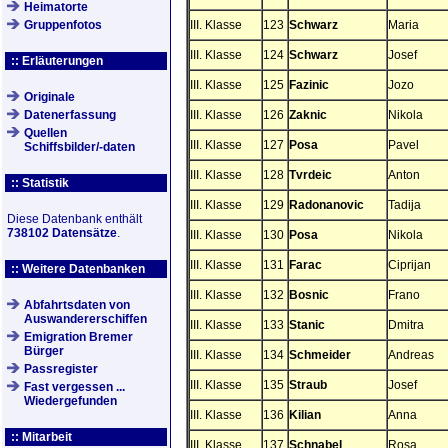
Heimatorte
Gruppenfotos
III. Klasse
123
Schwarz
Maria
III. Klasse
124
Schwarz
Josef
:: Erläuterungen
III. Klasse
125
Fazinic
Jozo
Originale
Datenerfassung
III. Klasse
126
Zaknic
Nikola
Quellen
III. Klasse
127
Posa
Pavel
Schiffsbilder/-daten
III. Klasse
128
Tvrdeic
Anton
:: Statistik
III. Klasse
129
Radonanovic
Tadija
Diese Datenbank enthält
738102 Datensätze
.
III. Klasse
130
Posa
Nikola
III. Klasse
131
Farac
Ciprijan
:: Weitere Datenbanken
III. Klasse
132
Bosnic
Frano
Abfahrtsdaten von
Auswandererschiffen
III. Klasse
133
Stanic
Dmitra
Emigration Bremer
Bürger
III. Klasse
134
Schmeider
Andreas
Passregister
III. Klasse
135
Straub
Josef
Fast vergessen ...
Wiedergefunden
III. Klasse
136
Kilian
Anna
:: Mitarbeit
III. Klasse
137
Schnabel
Rosa