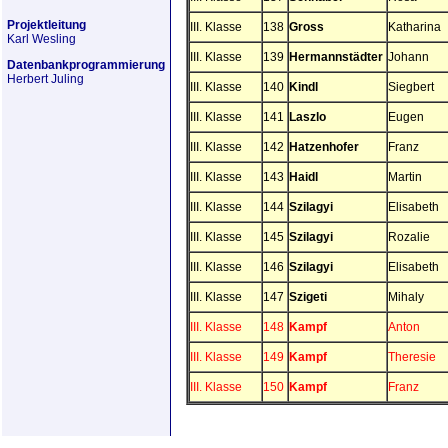
Projektleitung
III. Klasse
138
Gross
Katharina
Karl Wesling
III. Klasse
139
Hermannstädter
Johann
Datenbankprogrammierung
Herbert Juling
III. Klasse
140
Kindl
Siegbert
III. Klasse
141
Laszlo
Eugen
III. Klasse
142
Hatzenhofer
Franz
III. Klasse
143
Haidl
Martin
III. Klasse
144
Szilagyi
Elisabeth
III. Klasse
145
Szilagyi
Rozalie
III. Klasse
146
Szilagyi
Elisabeth
III. Klasse
147
Szigeti
Mihaly
III. Klasse
148
Kampf
Anton
III. Klasse
149
Kampf
Theresie
III. Klasse
150
Kampf
Franz