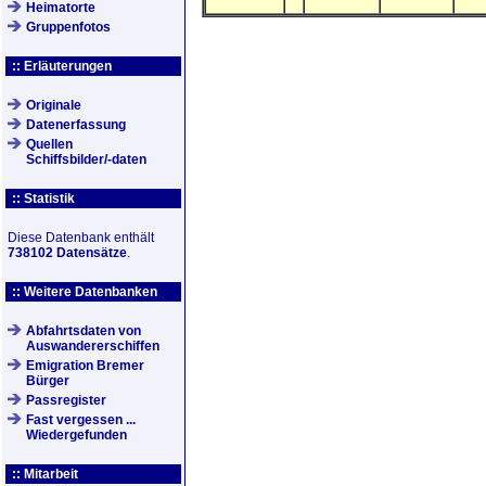
Heimatorte
Gruppenfotos
:: Erläuterungen
Originale
Datenerfassung
Quellen
Schiffsbilder/-daten
:: Statistik
Diese Datenbank enthält
738102 Datensätze
.
:: Weitere Datenbanken
Abfahrtsdaten von
Auswandererschiffen
Emigration Bremer
Bürger
Passregister
Fast vergessen ...
Wiedergefunden
:: Mitarbeit