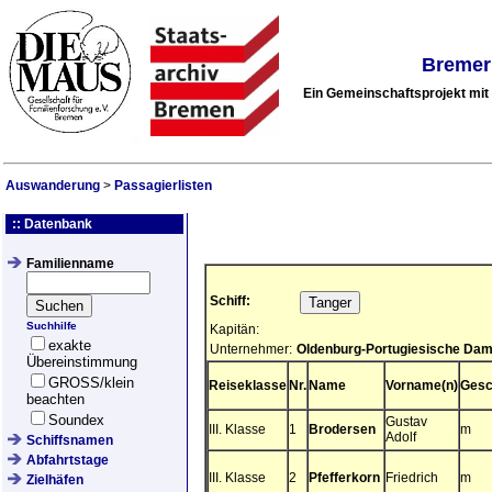
Bremer
Ein Gemeinschaftsprojekt mi
Auswanderung
>
Passagierlisten
:: Datenbank
Familienname
Schiff:
Suchhilfe
Kapitän:
exakte
Unternehmer:
Oldenburg-Portugiesische Dam
Übereinstimmung
GROSS/klein
Reiseklasse
Nr.
Name
Vorname(n)
Gesc
beachten
Soundex
Gustav
III. Klasse
1
Brodersen
m
Adolf
Schiffsnamen
Abfahrtstage
III. Klasse
2
Pfefferkorn
Friedrich
m
Zielhäfen