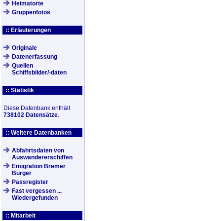
Heimatorte
Gruppenfotos
:: Erläuterungen
Originale
Datenerfassung
Quellen
Schiffsbilder/-daten
:: Statistik
Diese Datenbank enthält
738102 Datensätze
.
:: Weitere Datenbanken
Abfahrtsdaten von
Auswandererschiffen
Emigration Bremer
Bürger
Passregister
Fast vergessen ...
Wiedergefunden
:: Mitarbeit