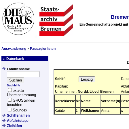
Bremer
Ein Gemeinschaftsprojekt mi
Auswanderung
>
Passagierlisten
:: Datenbank
D
Familienname
Schiff:
Datu
Suchhilfe
Kapitän:
Abfa
exakte
Unternehmer:
Nordd. Lloyd, Bremen
Anku
Übereinstimmung
GROSS/klein
Reiseklasse
Nr.
Name
Vorname(n)
Gesc
beachten
Soundex
Kajüte
1
Wölkhamer
Anna
w
Schiffsnamen
Abfahrtstage
Zielhäfen