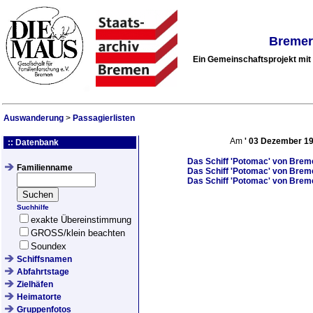
Bremer
Ein Gemeinschaftsprojekt mi
Auswanderung
>
Passagierlisten
Am
'
03 Dezember 1
:: Datenbank
Das Schiff
'Potomac'
von Breme
Familienname
Das Schiff
'Potomac'
von Breme
Das Schiff
'Potomac'
von Breme
Suchhilfe
exakte Übereinstimmung
GROSS/klein beachten
Soundex
Schiffsnamen
Abfahrtstage
Zielhäfen
Heimatorte
Gruppenfotos