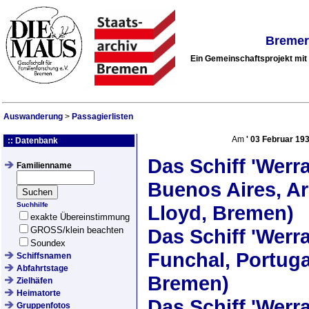
Bremer
Ein Gemeinschaftsprojekt mi
Auswanderung
>
Passagierlisten
Am
'
03 Februar 19
:: Datenbank
Das Schiff
'Werra
Familienname
Buenos Aires, Ar
Suchhilfe
Lloyd, Bremen)
exakte Übereinstimmung
GROSS/klein beachten
Das Schiff
'Werra
Soundex
Funchal, Portuga
Schiffsnamen
Abfahrtstage
Bremen)
Zielhäfen
Heimatorte
Das Schiff
'Werra
Gruppenfotos