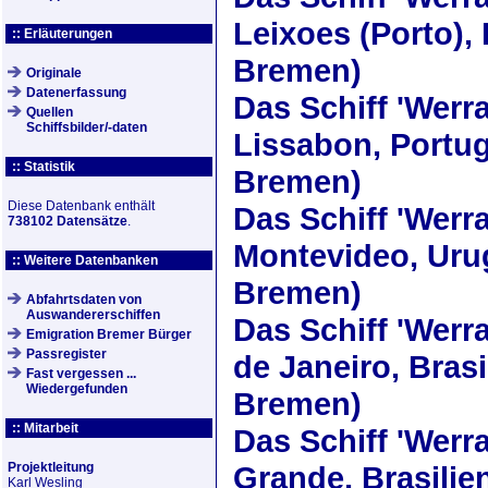
Leixoes (Porto),
:: Erläuterungen
Bremen)
Originale
Datenerfassung
Das Schiff
'Werra
Quellen
Schiffsbilder/-daten
Lissabon, Portug
:: Statistik
Bremen)
Diese Datenbank enthält
Das Schiff
'Werra
738102 Datensätze
.
Montevideo, Uru
:: Weitere Datenbanken
Bremen)
Abfahrtsdaten von
Auswandererschiffen
Das Schiff
'Werra
Emigration Bremer Bürger
Passregister
de Janeiro, Brasi
Fast vergessen ...
Wiedergefunden
Bremen)
:: Mitarbeit
Das Schiff
'Werra
Projektleitung
Grande, Brasilie
Karl Wesling