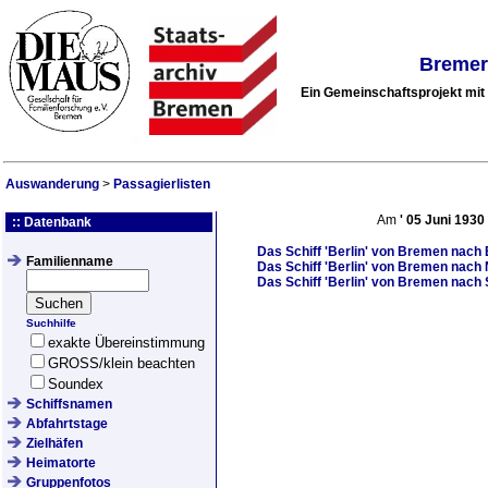
Bremer
Ein Gemeinschaftsprojekt mi
Auswanderung
>
Passagierlisten
Am
'
05 Juni 1930
:: Datenbank
Das Schiff
'Berlin'
von Bremen nach B
Familienname
Das Schiff
'Berlin'
von Bremen nach N
Das Schiff
'Berlin'
von Bremen nach S
Suchhilfe
exakte Übereinstimmung
GROSS/klein beachten
Soundex
Schiffsnamen
Abfahrtstage
Zielhäfen
Heimatorte
Gruppenfotos