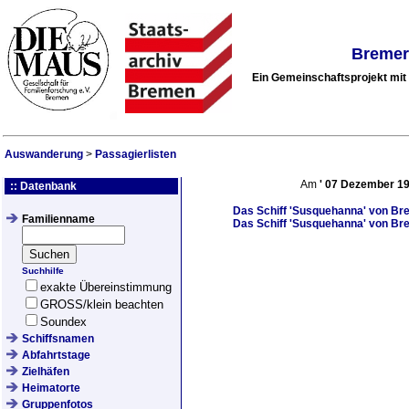
Bremer
Ein Gemeinschaftsprojekt mi
Auswanderung
>
Passagierlisten
Am
'
07 Dezember 1
:: Datenbank
Das Schiff
'Susquehanna'
von Bre
Familienname
Das Schiff
'Susquehanna'
von Bre
Suchhilfe
exakte Übereinstimmung
GROSS/klein beachten
Soundex
Schiffsnamen
Abfahrtstage
Zielhäfen
Heimatorte
Gruppenfotos