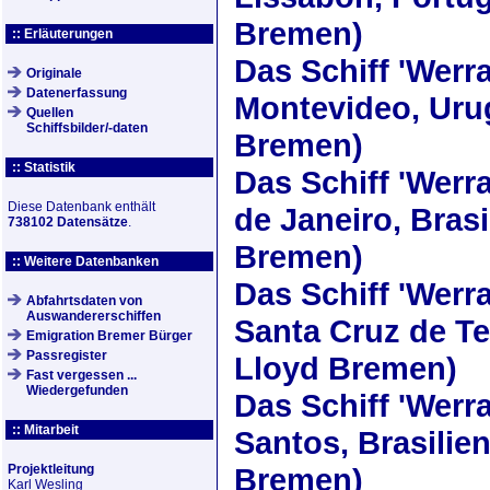
Bremen)
:: Erläuterungen
Das Schiff
'Werra
Originale
Datenerfassung
Montevideo, Uru
Quellen
Schiffsbilder/-daten
Bremen)
:: Statistik
Das Schiff
'Werra
Diese Datenbank enthält
de Janeiro, Brasi
738102 Datensätze
.
Bremen)
:: Weitere Datenbanken
Das Schiff
'Werra
Abfahrtsdaten von
Auswandererschiffen
Santa Cruz de Te
Emigration Bremer Bürger
Passregister
Lloyd Bremen)
Fast vergessen ...
Wiedergefunden
Das Schiff
'Werra
:: Mitarbeit
Santos, Brasilie
Projektleitung
Bremen)
Karl Wesling