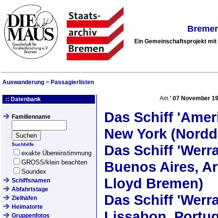
Bremer
Ein Gemeinschaftsprojekt mi
Auswanderung
>
Passagierlisten
Am
'
07 November 1
:: Datenbank
Das Schiff
'Amer
Familienname
New York (Nordd
Suchhilfe
Das Schiff
'Werra
exakte Übereinstimmung
GROSS/klein beachten
Buenos Aires, Ar
Soundex
Lloyd Bremen)
Schiffsnamen
Abfahrtstage
Das Schiff
'Werra
Zielhäfen
Heimatorte
Lissabon, Portug
Gruppenfotos