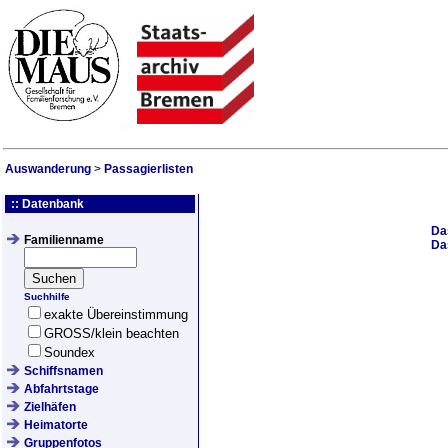
Auswanderung
>
Passagierlisten
:: Datenbank
Da
Familienname
Da
Suchhilfe
exakte Übereinstimmung
GROSS/klein beachten
Soundex
Schiffsnamen
Abfahrtstage
Zielhäfen
Heimatorte
Gruppenfotos