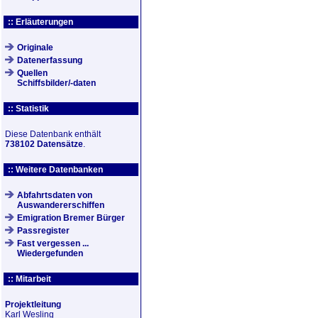
:: Erläuterungen
Originale
Datenerfassung
Quellen
Schiffsbilder/-daten
:: Statistik
Diese Datenbank enthält
738102 Datensätze
.
:: Weitere Datenbanken
Abfahrtsdaten von
Auswandererschiffen
Emigration Bremer Bürger
Passregister
Fast vergessen ...
Wiedergefunden
:: Mitarbeit
Projektleitung
Karl Wesling