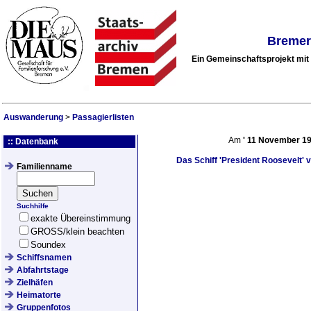
Bremer
Ein Gemeinschaftsprojekt mi
Auswanderung
>
Passagierlisten
Am
'
11 November 1
:: Datenbank
Das Schiff
'President Roosevelt'
v
Familienname
Suchhilfe
exakte Übereinstimmung
GROSS/klein beachten
Soundex
Schiffsnamen
Abfahrtstage
Zielhäfen
Heimatorte
Gruppenfotos