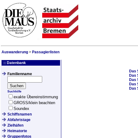
Auswanderung
>
Passagierlisten
:: Datenbank
Das 
Familienname
Das 
Das 
Das 
Das 
Suchhilfe
exakte Übereinstimmung
GROSS/klein beachten
Soundex
Schiffsnamen
Abfahrtstage
Zielhäfen
Heimatorte
Gruppenfotos