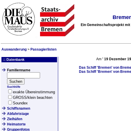
Bremer
Ein Gemeinschaftsprojekt mi
Auswanderung
>
Passagierlisten
Am
'
19 Dezember 1
:: Datenbank
Das Schiff
'Bremen'
von Bremen
Familienname
Das Schiff
'Bremen'
von Bremen
Suchhilfe
exakte Übereinstimmung
GROSS/klein beachten
Soundex
Schiffsnamen
Abfahrtstage
Zielhäfen
Heimatorte
Gruppenfotos