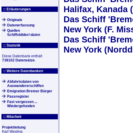
Halifax, Kanada 
:: Erläuterungen
Das Schiff
'Brem
Originale
Datenerfassung
New York (F. Mis
Quellen
Schiffsbilder/-daten
Das Schiff
'Brem
:: Statistik
New York (Nordd
Diese Datenbank enthält
738102 Datensätze
.
:: Weitere Datenbanken
Abfahrtsdaten von
Auswandererschiffen
Emigration Bremer Bürger
Passregister
Fast vergessen ...
Wiedergefunden
:: Mitarbeit
Projektleitung
Karl Wesling