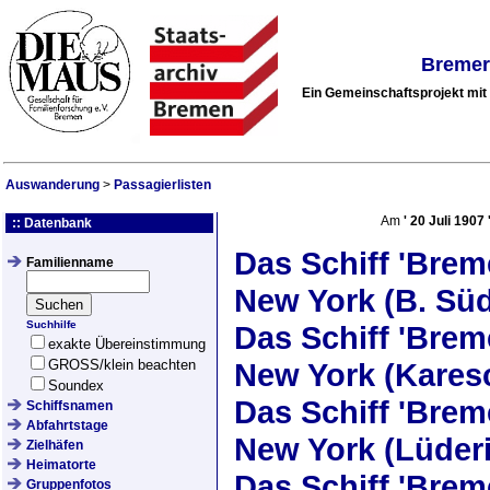
Bremer
Ein Gemeinschaftsprojekt mi
Auswanderung
>
Passagierlisten
Am
'
20 Juli 1907
:: Datenbank
Das Schiff
'Brem
Familienname
New York (B. Sü
Suchhilfe
Das Schiff
'Brem
exakte Übereinstimmung
GROSS/klein beachten
New York (Kares
Soundex
Das Schiff
'Brem
Schiffsnamen
Abfahrtstage
New York (Lüder
Zielhäfen
Heimatorte
Das Schiff
'Brem
Gruppenfotos