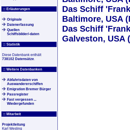
Das Schiff
'Frank
:: Erläuterungen
Baltimore, USA 
Originale
Datenerfassung
Das Schiff
'Frank
Quellen
Schiffsbilder/-daten
Galveston, USA 
:: Statistik
Diese Datenbank enthält
738102 Datensätze
.
:: Weitere Datenbanken
Abfahrtsdaten von
Auswandererschiffen
Emigration Bremer Bürger
Passregister
Fast vergessen ...
Wiedergefunden
:: Mitarbeit
Projektleitung
Karl Wesling