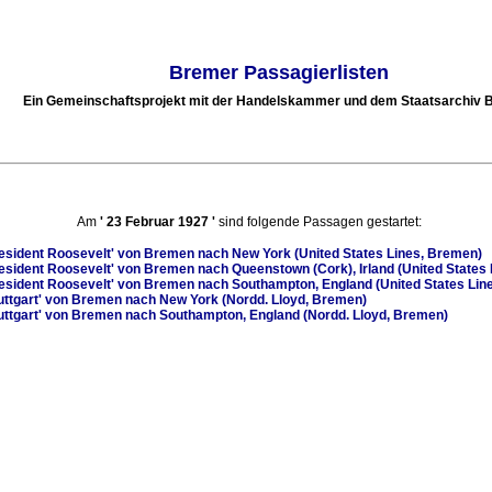
Bremer Passagierlisten
Ein Gemeinschaftsprojekt mit der Handelskammer und dem Staatsarchiv
Am
'
23 Februar 1927
'
sind folgende Passagen gestartet:
esident Roosevelt'
von Bremen nach New York (United States Lines, Bremen)
esident Roosevelt'
von Bremen nach Queenstown (Cork), Irland (United States
esident Roosevelt'
von Bremen nach Southampton, England (United States Lin
uttgart'
von Bremen nach New York (Nordd. Lloyd, Bremen)
uttgart'
von Bremen nach Southampton, England (Nordd. Lloyd, Bremen)