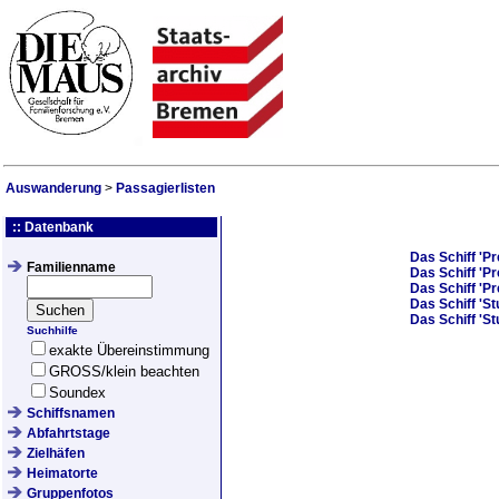
Auswanderung
>
Passagierlisten
:: Datenbank
Das Schiff
'Pr
Familienname
Das Schiff
'Pr
Das Schiff
'Pr
Das Schiff
'St
Das Schiff
'St
Suchhilfe
exakte Übereinstimmung
GROSS/klein beachten
Soundex
Schiffsnamen
Abfahrtstage
Zielhäfen
Heimatorte
Gruppenfotos