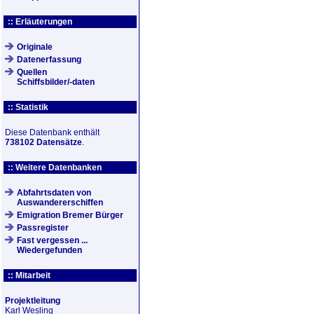
:: Erläuterungen
Originale
Datenerfassung
Quellen
Schiffsbilder/-daten
:: Statistik
Diese Datenbank enthält
738102 Datensätze
.
:: Weitere Datenbanken
Abfahrtsdaten von
Auswandererschiffen
Emigration Bremer Bürger
Passregister
Fast vergessen ...
Wiedergefunden
:: Mitarbeit
Projektleitung
Karl Wesling