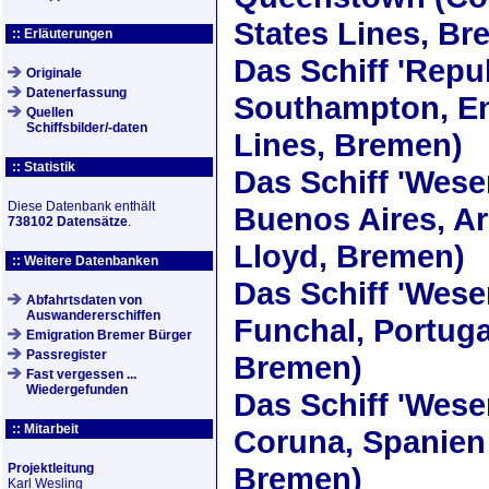
States Lines, Br
:: Erläuterungen
Das Schiff
'Repub
Originale
Datenerfassung
Southampton, En
Quellen
Schiffsbilder/-daten
Lines, Bremen)
:: Statistik
Das Schiff
'Wese
Diese Datenbank enthält
Buenos Aires, Ar
738102 Datensätze
.
Lloyd, Bremen)
:: Weitere Datenbanken
Das Schiff
'Wese
Abfahrtsdaten von
Auswandererschiffen
Funchal, Portuga
Emigration Bremer Bürger
Passregister
Bremen)
Fast vergessen ...
Wiedergefunden
Das Schiff
'Wese
:: Mitarbeit
Coruna, Spanien 
Projektleitung
Bremen)
Karl Wesling