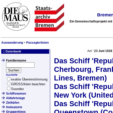
Bremer
Ein Gemeinschaftsprojekt mi
Auswanderung
>
Passagierlisten
Am
'
23 Juni 1928
:: Datenbank
Das Schiff
'Repub
Familienname
Cherbourg, Frank
Suchhilfe
Lines, Bremen)
exakte Übereinstimmung
GROSS/klein beachten
Das Schiff
'Repub
Soundex
New York (United
Schiffsnamen
Abfahrtstage
Das Schiff
'Repub
Zielhäfen
Heimatorte
Queenstown (Cork
Gruppenfotos