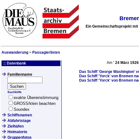
Bremer
Ein Gemeinschaftsprojekt mi
Auswanderung
>
Passagierlisten
Am
'
24 März 1926
:: Datenbank
Das Schiff
'George Washington'
vo
Familienname
Das Schiff
'Yorck'
von Bremen nach
Das Schiff
'Yorck'
von Bremen nac
Suchhilfe
exakte Übereinstimmung
GROSS/klein beachten
Soundex
Schiffsnamen
Abfahrtstage
Zielhäfen
Heimatorte
Gruppenfotos