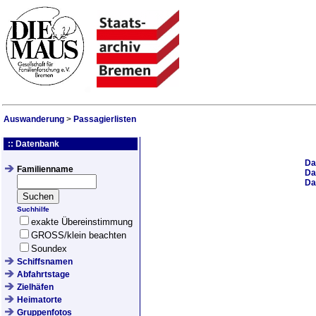
Auswanderung
>
Passagierlisten
:: Datenbank
Da
Familienname
Da
Da
Suchhilfe
exakte Übereinstimmung
GROSS/klein beachten
Soundex
Schiffsnamen
Abfahrtstage
Zielhäfen
Heimatorte
Gruppenfotos