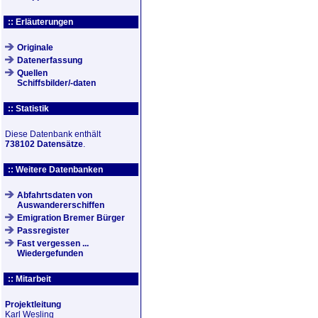
:: Erläuterungen
Originale
Datenerfassung
Quellen
Schiffsbilder/-daten
:: Statistik
Diese Datenbank enthält
738102 Datensätze
.
:: Weitere Datenbanken
Abfahrtsdaten von
Auswandererschiffen
Emigration Bremer Bürger
Passregister
Fast vergessen ...
Wiedergefunden
:: Mitarbeit
Projektleitung
Karl Wesling