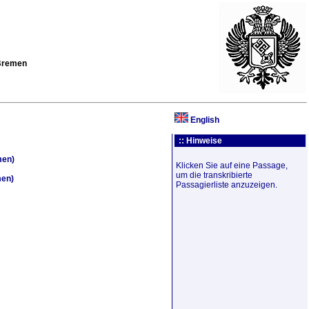
 Bremen
English
:: Hinweise
men)
Klicken Sie auf eine Passage,
um die transkribierte
men)
Passagierliste anzuzeigen.