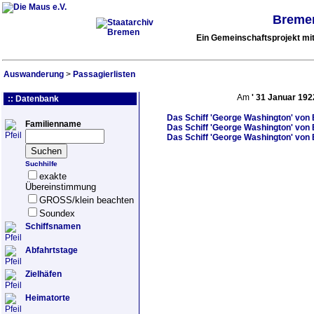
Bremer
Ein Gemeinschaftsprojekt m
Auswanderung
>
Passagierlisten
Am
'
31 Januar 192
:: Datenbank
Das Schiff
'George Washington'
von 
Familienname
Das Schiff
'George Washington'
von 
Das Schiff
'George Washington'
von 
Suchhilfe
exakte
Übereinstimmung
GROSS/klein beachten
Soundex
Schiffsnamen
Abfahrtstage
Zielhäfen
Heimatorte