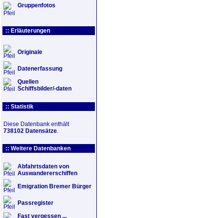
Gruppenfotos
:: Erläuterungen
Originale
Datenerfassung
Quellen
Schiffsbilder/-daten
:: Statistik
Diese Datenbank enthält
738102 Datensätze
.
:: Weitere Datenbanken
Abfahrtsdaten von
Auswandererschiffen
Emigration Bremer Bürger
Passregister
Fast vergessen ...