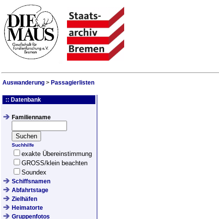
Auswanderung
>
Passagierlisten
:: Datenbank
Familienname
Suchhilfe
exakte Übereinstimmung
GROSS/klein beachten
Soundex
Schiffsnamen
Abfahrtstage
Zielhäfen
Heimatorte
Gruppenfotos