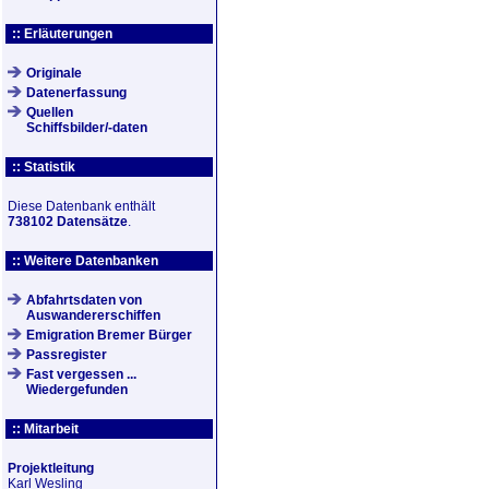
:: Erläuterungen
Originale
Datenerfassung
Quellen
Schiffsbilder/-daten
:: Statistik
Diese Datenbank enthält
738102 Datensätze
.
:: Weitere Datenbanken
Abfahrtsdaten von
Auswandererschiffen
Emigration Bremer Bürger
Passregister
Fast vergessen ...
Wiedergefunden
:: Mitarbeit
Projektleitung
Karl Wesling