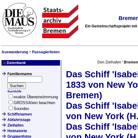
Bremer
Ein Gemeinschaftsprojekt mi
Auswanderung
>
Passagierlisten
Den Zielhafen
'
Bremen
:: Datenbank
Das Schiff
'Isabel
Familienname
1833
von New Yor
Suchhilfe
Bremen)
exakte Übereinstimmung
GROSS/klein beachten
Das Schiff
'Isabel
Soundex
von New York (H.
Schiffsnamen
Abfahrtstage
Das Schiff
'Isabel
Zielhäfen
Heimatorte
von New York (H.
Gruppenfotos