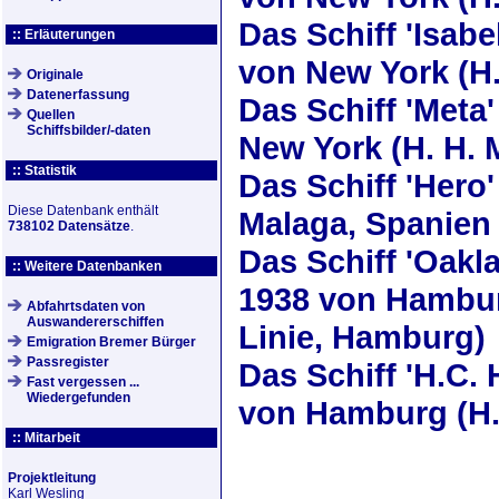
Das Schiff
'Isabel
:: Erläuterungen
von New York (H.
Originale
Datenerfassung
Das Schiff
'Meta'
Quellen
Schiffsbilder/-daten
New York (H. H. 
:: Statistik
Das Schiff
'Hero'
Diese Datenbank enthält
Malaga, Spanien
738102 Datensätze
.
Das Schiff
'Oakl
:: Weitere Datenbanken
1938
von Hambur
Abfahrtsdaten von
Auswandererschiffen
Linie, Hamburg)
Emigration Bremer Bürger
Passregister
Das Schiff
'H.C. 
Fast vergessen ...
Wiedergefunden
von Hamburg (H
:: Mitarbeit
Projektleitung
Karl Wesling