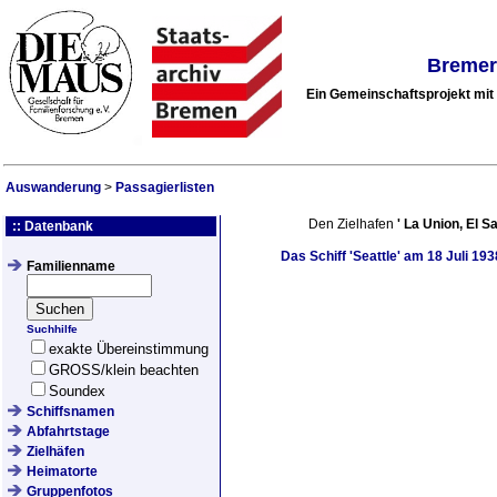
Bremer
Ein Gemeinschaftsprojekt mi
Auswanderung
>
Passagierlisten
Den Zielhafen
'
La Union, El S
:: Datenbank
Das Schiff
'Seattle'
am
18 Juli 193
Familienname
Suchhilfe
exakte Übereinstimmung
GROSS/klein beachten
Soundex
Schiffsnamen
Abfahrtstage
Zielhäfen
Heimatorte
Gruppenfotos