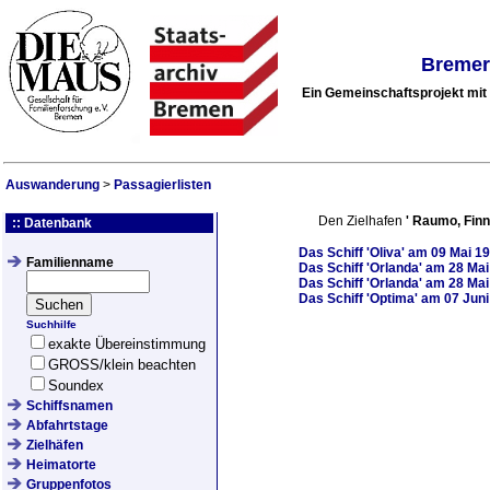
Bremer
Ein Gemeinschaftsprojekt mi
Auswanderung
>
Passagierlisten
Den Zielhafen
'
Raumo, Finn
:: Datenbank
Das Schiff
'Oliva'
am
09 Mai 1
Familienname
Das Schiff
'Orlanda'
am
28 Mai
Das Schiff
'Orlanda'
am
28 Mai
Das Schiff
'Optima'
am
07 Juni
Suchhilfe
exakte Übereinstimmung
GROSS/klein beachten
Soundex
Schiffsnamen
Abfahrtstage
Zielhäfen
Heimatorte
Gruppenfotos