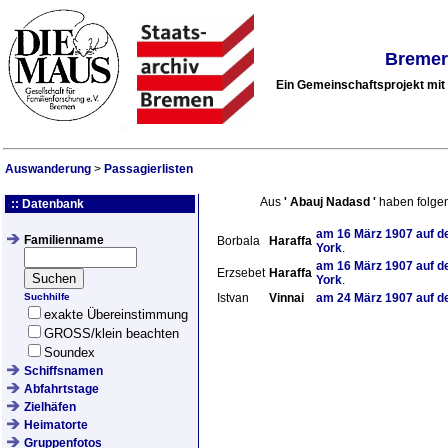
Bremer
Ein Gemeinschaftsprojekt mi
Auswanderung
>
Passagierlisten
Aus
'
Abauj Nadasd
'
haben folge
:: Datenbank
am
16 März 1907
auf d
Familienname
Borbala
Haraffa
York
.
am
16 März 1907
auf d
Erzsebet
Haraffa
York
.
Suchhilfe
Istvan
Vinnai
am
24 März 1907
auf d
exakte Übereinstimmung
GROSS/klein beachten
Soundex
Schiffsnamen
Abfahrtstage
Zielhäfen
Heimatorte
Gruppenfotos