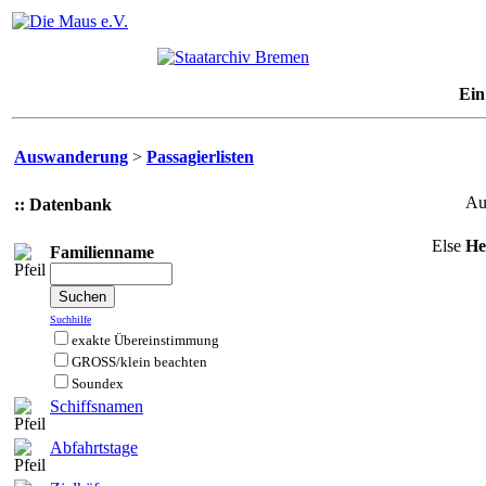
Ein
Auswanderung
>
Passagierlisten
A
:: Datenbank
Else
He
Familienname
Suchhilfe
exakte Übereinstimmung
GROSS/klein beachten
Soundex
Schiffsnamen
Abfahrtstage