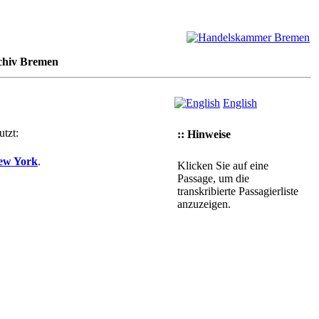
chiv Bremen
English
tzt:
:: Hinweise
ew York
.
Klicken Sie auf eine
Passage, um die
transkribierte Passagierliste
anzuzeigen.